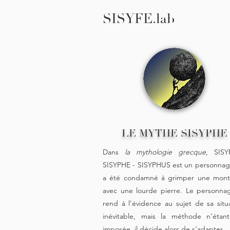
SISYFE.lab
LE MYTHE SISYPHE
Dans
la mythologie grecque
, SIS
SISYPHE - SISYPHUS est un personnag
a été condamné à grimper une mon
avec une lourde pierre. Le personna
rend à l’évidence au sujet de sa situa
inévitable, mais la méthode n’étan
imposée, il décide alors de s’adapter.