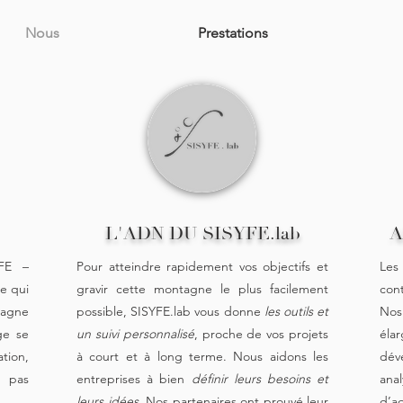
Nous
Prestations
L'ADN DU SISYFE.lab
A
YFE –
Pour atteindre rapidement vos objectifs et
Les
e qui
gravir cette montagne le plus facilement
con
tagne
possible, SISYFE.lab vous donne
les outils et
Nos
ge se
un suivi personnalisé
, proche de vos projets
élar
tion,
à court et à long terme. Nous aidons les
dév
t pas
entreprises à bien
définir leurs besoins et
ana
leurs idées
. Nos partenaires ont prouvé leur
d’a