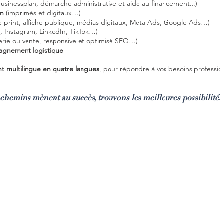
businessplan, démarche administrative et aide au financement...)
on
(imprimés et digitaux…)
 print, affiche publique, médias digitaux, Meta Ads, Google Ads…)
 Instagram, LinkedIn, TikTok…)
etterie ou vente, responsive et optimisé SEO…)
agnement logistique
ent multilingue en quatre langues
, pour répondre à vos besoins professi
 chemins mènent au succès, trouvons les meilleures possibilité