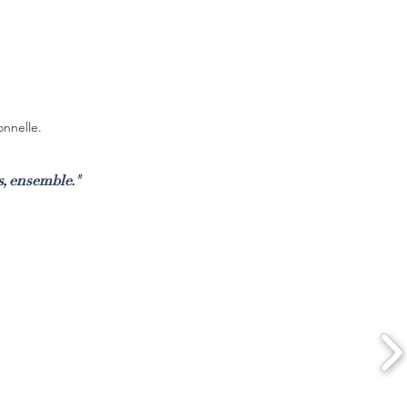
onnelle.
s, ensemble."