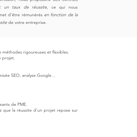
c un taux de réussite
, ce qui nous
met d’être rémunérés
en fonction de la
site
de votre entreprise.
 de méthodes rigoureuses et flexibles.
e projet.
timisée SEO, analyse Google…
rigeants de PME.
z que la réussite d’un projet repose sur