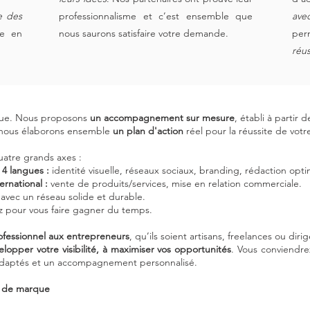
e des
professionnalisme et c’est ensemble que
ave
he en
nous saurons satisfaire votre demande.
per
réus
ique. Nous proposons
un accompagnement sur mesure
, établi à partir
, nous élaborons ensemble
un plan d'action
réel pour la réussite de votr
uatre grands axes :
4 langues :
identité visuelle, réseaux sociaux, branding, rédaction op
rnational :
vente de produits/services, mise en relation commerciale.
avec un réseau solide et durable.
 pour vous faire gagner du temps.
ofessionnel aux entrepreneurs
, qu’ils soient artisans, freelances ou di
elopper votre visibilité, à maximiser vos opportunités
. Vous conviendre
 adaptés et un accompagnement personnalisé.
t de marque