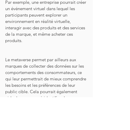
Par exemple, une entreprise pourrait créer 
un événement virtuel dans lequel les 
participants peuvent explorer un 
environnement en réalité virtuelle, 
interagir avec des produits et des services 
de la marque, et même acheter ces 
produits.
Le metaverse permet par ailleurs aux 
marques de collecter des données sur les 
comportements des consommateurs, ce 
qui leur permettrait de mieux comprendre 
les besoins et les préférences de leur 
public cible. Cela pourrait également 
aider les marques à identifier de nouveaux 
segments de marché et à développer des 
stratégies de marketing plus ciblées et 
efficaces. Les marques ont la possibilité 
de se connecter avec les consommateurs 
de manière nouvelle et innovante, et cela 